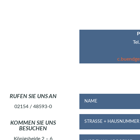
P
Tel
c.buendge
RUFEN SIE UNS AN
02154 / 48593-0
KOMMEN SIE UNS
BESUCHEN
Königsheide 2 – 6