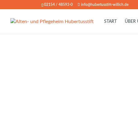
02154 / 48593-0
info@hubertusstift-willich.de
START
ÜBER