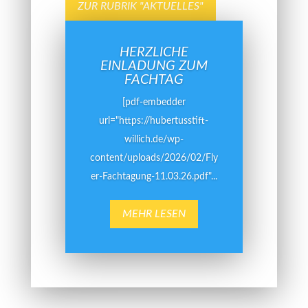
ZUR RUBRIK "AKTUELLES"
HERZLICHE
EINLADUNG ZUM
FACHTAG
[pdf-embedder
url="https://hubertusstift-
willich.de/wp-
content/uploads/2026/02/Fly
er-Fachtagung-11.03.26.pdf"...
MEHR LESEN