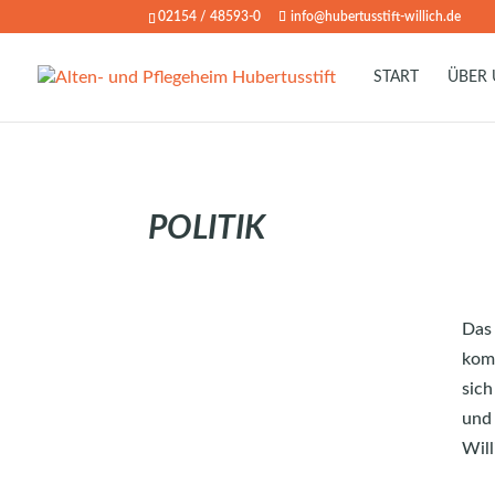
02154 / 48593-0
info@hubertusstift-willich.de
START
ÜBER
POLITIK
Das 
komm
sich
und 
Will